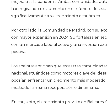
mejora tras la pandemia. Ambas comunidades autóno
ACTUALIDAD
han registrado un aumento en el número de visitan
La brecha sa
ACTUALIDAD
significativamente a su crecimiento económico.
persiste en e
spaña supera los
los máximo
1,8 millones de
directivos m
Por otro lado, la Comunidad de Madrid, con su econ
filiados tras sumar
por 111 el su
con mayor expansión en 2024. Su fortaleza en sector
ás de 500.000
medio de su
con un mercado laboral activo y una inversión ex
mpleos en 2025
plantillas
positiva.
Los analistas anticipan que estas tres comunidade
nacional, situándose como motores clave del desar
podrían enfrentar un crecimiento más moderado 
mostrado la misma recuperación o dinamismo.
En conjunto, el crecimiento previsto en Baleares, 