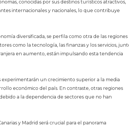
mas, conocidas por sus destinos turísticos atractivos,
tes internacionales y nacionales, lo que contribuye
ACTUALIDAD
larial
l Ibex 35:
Consum inaugura un
s
nuevo supermercado
ultiplican
en Cartagena y
omía diversificada, se perfila como otra de las regiones
eldo
consolida su
es como la tecnología, las finanzas y los servicios, junt
s
expansión en la
tranjera en aumento, están impulsando esta tendencia
Región de Murcia
s experimentarán un crecimiento superior a la media
rollo económico del país. En contraste, otras regiones
debido a la dependencia de sectores que no han
Canarias y Madrid será crucial para el panorama