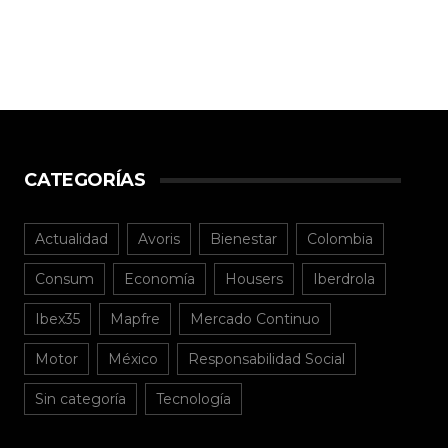
CATEGORÍAS
Actualidad
Avoris
Bienestar
Colombia
Consum
Economía
Housers
Iberdrola
Ibex35
Mapfre
Mercado Continuo
Motor
México
Responsabilidad Social
Sin categoría
Tecnología