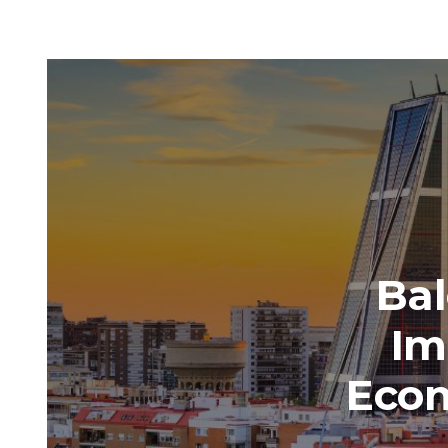
Bal
Im
Econ