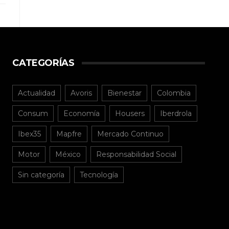
CATEGORÍAS
Actualidad
Avoris
Bienestar
Colombia
Consum
Economía
Housers
Iberdrola
Ibex35
Mapfre
Mercado Continuo
Motor
México
Responsabilidad Social
Sin categoría
Tecnología