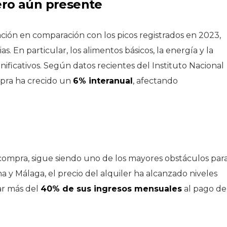
ero aún presente
ACTUALIDAD
larial
ción en comparación con los picos registrados en 2023,
l Ibex 35:
Consum inaugura un
s
nuevo supermercado
 En particular, los alimentos básicos, la energía y la
ultiplican
en Cartagena y
ficativos. Según datos recientes del Instituto Nacional
eldo
consolida su
ompra ha crecido un
6% interanual
, afectando
s
expansión en la
Región de Murcia
n compra, sigue siendo uno de los mayores obstáculos par
 y Málaga, el precio del alquiler ha alcanzado niveles
nar más del
40% de sus ingresos mensuales
al pago de