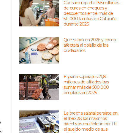
Consum reparte 15,5 millones
de euros en cheques y
descuentos entre más de
511.000 familias en Cataluña
durante 2025
Qué subirá en 2026 y cómo
afectará al bolsillo de los
ciudadanos
España supera los 21,8
millones de afiliados tras
sumar más de 500.000
empleos en 2025
La brecha salarial persiste en
el Ibex 35: los máximos
s
directivos multiplican por 111
el sueldo medio de sus
ra