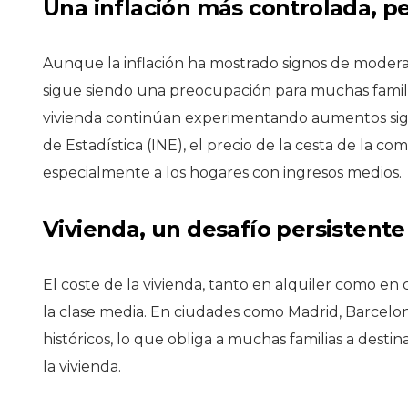
Una inflación más controlada, p
ACTUALIDAD
La brecha sa
ACTUALIDAD
Aunque la inflación ha mostrado signos de modera
persiste en e
spaña supera los
los máximo
sigue siendo una preocupación para muchas familias.
1,8 millones de
directivos m
vivienda continúan experimentando aumentos signi
filiados tras sumar
por 111 el su
de Estadística (INE), el precio de la cesta de la c
ás de 500.000
medio de su
especialmente a los hogares con ingresos medios.
mpleos en 2025
plantillas
Vivienda, un desafío persistente
El coste de la vivienda, tanto en alquiler como e
la clase media. En ciudades como Madrid, Barcelona
históricos, lo que obliga a muchas familias a desti
la vivienda.