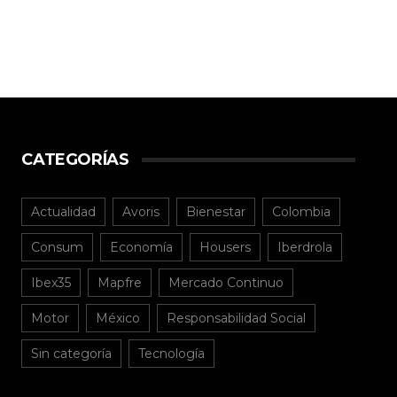
CATEGORÍAS
Actualidad
Avoris
Bienestar
Colombia
Consum
Economía
Housers
Iberdrola
Ibex35
Mapfre
Mercado Continuo
Motor
México
Responsabilidad Social
Sin categoría
Tecnología