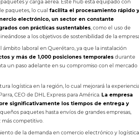
de paquetes y carga aérea. Este hub está equipado con
de paquetes, lo cual
facilita el procesamiento rápido 
ACTUALIDAD
larial
mercio electrónico, un sector en constante
l Ibex 35:
Consum inaugura un
grados con prácticas sustentables
, como el uso de
s
nuevo supermercado
ineándose a los objetivos de sostenibilidad de la empresa
ultiplican
en Cartagena y
eldo
consolida su
 ámbito laboral en Querétaro, ya que la instalación
s
expansión en la
tos y más de 1,000 posiciones temporales
durante
Región de Murcia
nta un paso adelante en su compromiso con el mercado
ra logística en la región, lo cual mejorará la experienci
 Parra, CEO de DHL Express para América.
La empresa
re significativamente los tiempos de entrega y
equeños paquetes hasta envíos de grandes empresas,
z más competitivo.
iento de la demanda en comercio electrónico y logística