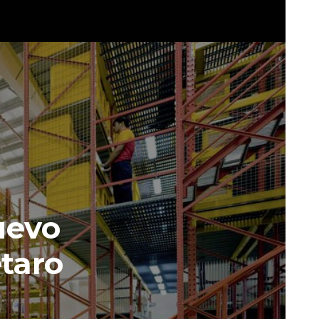
uevo
étaro