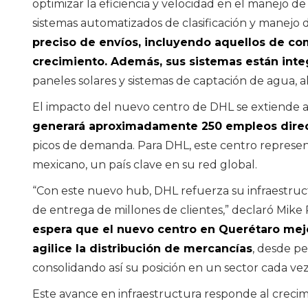
optimizar la eficiencia y velocidad en el manejo 
ACTUALIDAD
sistemas automatizados de clasificación y manejo 
La brecha sa
preciso de envíos, incluyendo aquellos de co
ACTUALIDAD
persiste en e
crecimiento. Además, sus sistemas están inte
spaña supera los
los máximo
paneles solares y sistemas de captación de agua, al
1,8 millones de
directivos m
filiados tras sumar
por 111 el su
El impacto del nuevo centro de DHL se extiende al
ás de 500.000
medio de su
generará aproximadamente 250 empleos direc
mpleos en 2025
plantillas
picos de demanda. Para DHL, este centro represe
mexicano, un país clave en su red global.
“Con este nuevo hub, DHL refuerza su infraestructu
de entrega de millones de clientes,” declaró Mike
espera que el nuevo centro en Querétaro mejo
agilice la distribución de mercancías
, desde p
consolidando así su posición en un sector cada ve
Este avance en infraestructura responde al crecim