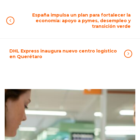
España impulsa un plan para fortalecer la
economía: apoyo a pymes, desempleo y
transición verde
DHL Express inaugura nuevo centro logístico
en Querétaro